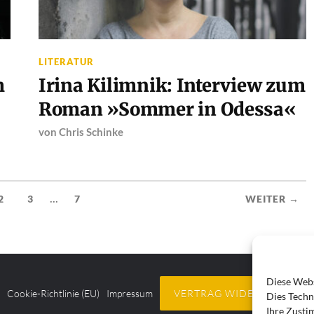
LITERATUR
m
Irina Kilimnik: Interview zum
Roman »Sommer in Odessa«
von
Chris Schinke
...
2
3
7
WEITER →
Diese Webs
z
Cookie-Richtlinie (EU)
Impressum
VERTRAG WIDERRUFEN
Dies Techn
Ihre Zusti