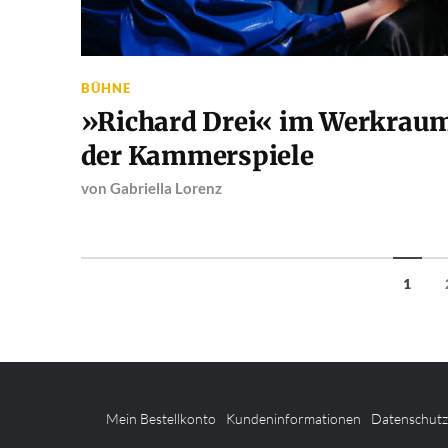
BÜHNE
»Richard Drei« im Werkrau
der Kammerspiele
von
Gabriella Lorenz
1
Mein Bestellkonto
Kundeninformationen
Datenschut