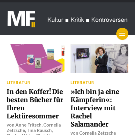
LITERATUR
LITERATUR
In den Koffer! Die
»Ich bin ja eine
besten Bücher für
Kämpferin«:
Ihren
Interview mit
Lektüresommer
Rachel
Salamander
von
Anne Fritsch
,
Cornelia
Zetzsche
,
Tina Rausch
,
von
Cornelia Zetzsche