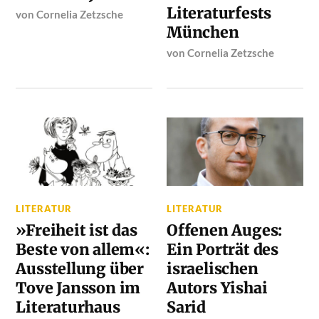
Literaturfests
von
Cornelia Zetzsche
München
von
Cornelia Zetzsche
LITERATUR
LITERATUR
»Freiheit ist das
Offenen Auges:
Beste von allem«:
Ein Porträt des
Ausstellung über
israelischen
Tove Jansson im
Autors Yishai
Literaturhaus
Sarid