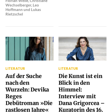
Florian Welle
,
Christiane
Wechselberger
,
Leo
Hoffmann
und
Lukas
Rietzschel
LITERATUR
LITERATUR
Auf der Suche
Die Kunst ist ein
nach den
Blick in den
Wurzeln: Devika
Himmel:
Reges
Interview mit
Debütroman »Die
Dana Grigorcea –
rastlosen Jahre«
Kuratorin des 16.