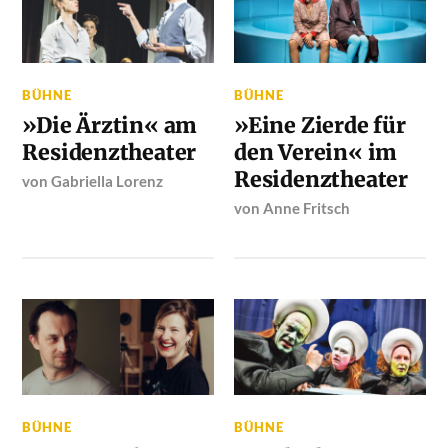
BÜHNE
BÜHNE
»Die Ärztin« am
»Eine Zierde für
Residenztheater
den Verein« im
Residenztheater
von
Gabriella Lorenz
von
Anne Fritsch
BÜHNE
BÜHNE