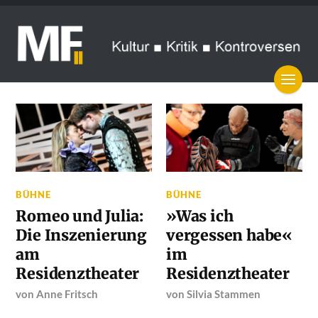
BÜHNE
BÜHNE
Romeo und Julia:
»Was ich
Die Inszenierung
vergessen habe«
am
im
Residenztheater
Residenztheater
von
Anne Fritsch
von
Silvia Stammen