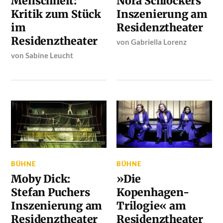
Menschheit:
Nora Schlockers
Kritik zum Stück
Inszenierung am
im
Residenztheater
Residenztheater
von
Gabriella Lorenz
von
Sabine Leucht
BÜHNE
BÜHNE
Moby Dick:
»Die
Stefan Puchers
Kopenhagen-
Inszenierung am
Trilogie« am
Residenztheater
Residenztheater