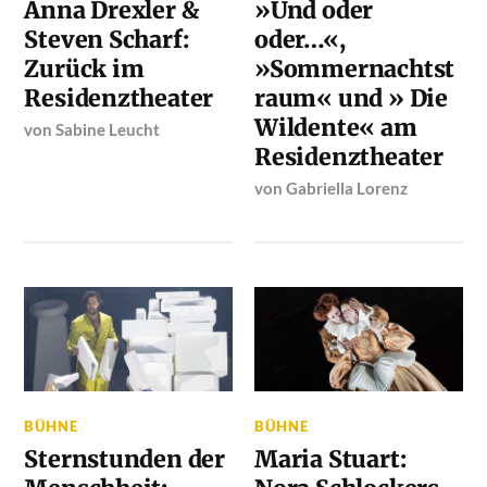
Anna Drexler &
»Und oder
Steven Scharf:
oder…«,
Zurück im
»Sommernachtst
Residenztheater
raum« und » Die
Wildente« am
von
Sabine Leucht
Residenztheater
von
Gabriella Lorenz
BÜHNE
BÜHNE
Sternstunden der
Maria Stuart: