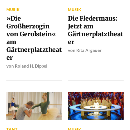
MUSIK
MUSIK
»Die
Die Fledermaus:
Großherzogin
Jetzt am
von Gerolstein«
Gärtnerplatztheat
am
er
Gärtnerplatztheat
von
Rita Argauer
er
von
Roland H. Dippel
TANZ
MUSIK