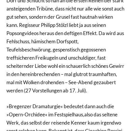
Dorf und Schlucht so nah an die ersten Reihen der stark
ansteigenden Tribüne, dass nicht nur alle wie sonst auch
gut sehen, sondern der Grusel fast hautnah wirken
kann. Regisseur Philipp Stölzl liebt ja aus seinen
Popsongvideos heraus den deftigen Effekt. Da wird aus
Fehlschuss, hämischem Dorfspott,
Teufelsbeschwörung, gespenstisch gegossenen
treffsicheren Freikugeln und unschuldiger, fast
scheiternder Liebe wohl ein schauerlich schönes Gewirr
in den hereinbrechenden – mal glutrot traumhaften,
mal mit Wolken drohenden – See-Abend gezaubert
werden (27 Vorstellungen ab 17. Juli).
»Bregenzer Dramaturgie« bedeutet dann auch die
»Opern-Orchidee« im Festspielhaus,also das seltene
Werk, das selbst der reisende Kenner kaum irgendwo
sonst erleben kann. Bekannt ist, dass Gioachino Rossini