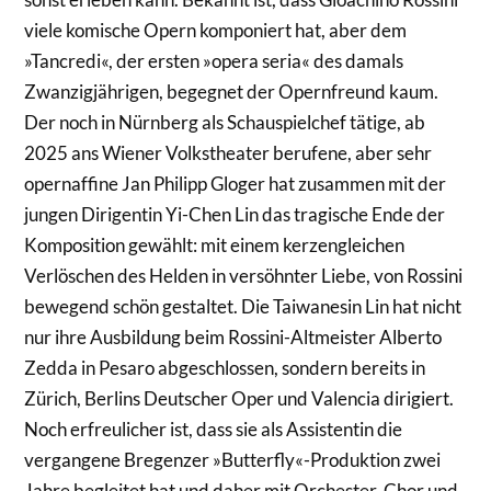
viele komische Opern komponiert hat, aber dem
»Tancredi«, der ersten »opera seria« des damals
Zwanzigjährigen, begegnet der Opernfreund kaum.
Der noch in Nürnberg als Schauspielchef tätige, ab
2025 ans Wiener Volkstheater berufene, aber sehr
opernaffine Jan Philipp Gloger hat zusammen mit der
jungen Dirigentin Yi-Chen Lin das tragische Ende der
Komposition gewählt: mit einem kerzengleichen
Verlöschen des Helden in versöhnter Liebe, von Rossini
bewegend schön gestaltet. Die Taiwanesin Lin hat nicht
nur ihre Ausbildung beim Rossini-Altmeister Alberto
Zedda in Pesaro abgeschlossen, sondern bereits in
Zürich, Berlins Deutscher Oper und Valencia dirigiert.
Noch erfreulicher ist, dass sie als Assistentin die
vergangene Bregenzer »Butterfly«-Produktion zwei
Jahre begleitet hat und daher mit Orchester, Chor und