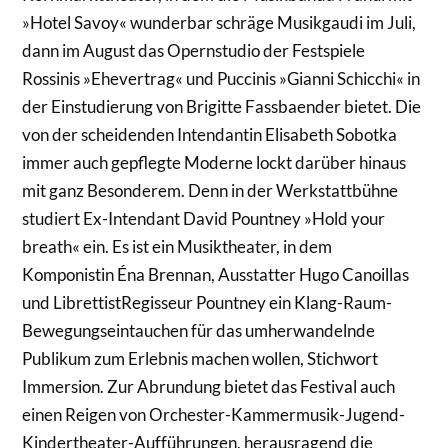
»Hotel Savoy« wunderbar schräge Musikgaudi im Juli,
dann im August das Opernstudio der Festspiele
Rossinis »Ehevertrag« und Puccinis »Gianni Schicchi« in
der Einstudierung von Brigitte Fassbaender bietet. Die
von der scheidenden Intendantin Elisabeth Sobotka
immer auch gepflegte Moderne lockt darüber hinaus
mit ganz Besonderem. Denn in der Werkstattbühne
studiert Ex-Intendant David Pountney »Hold your
breath« ein. Es ist ein Musiktheater, in dem
Komponistin Éna Brennan, Ausstatter Hugo Canoillas
und LibrettistRegisseur Pountney ein Klang-Raum-
Bewegungseintauchen für das umherwandelnde
Publikum zum Erlebnis machen wollen, Stichwort
Immersion. Zur Abrundung bietet das Festival auch
einen Reigen von Orchester-Kammermusik-Jugend-
Kindertheater-Aufführungen, herausragend die