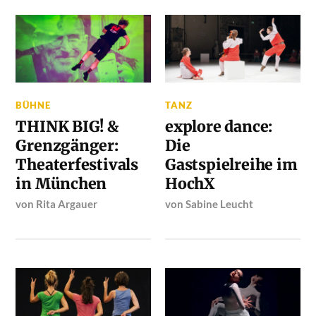
BÜHNE
TANZ
THINK BIG! &
explore dance:
Grenzgänger:
Die
Theaterfestivals
Gastspielreihe im
in München
HochX
von
Rita Argauer
von
Sabine Leucht