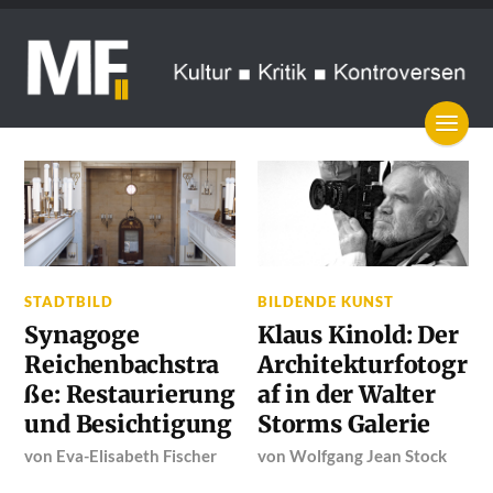
STADTBILD
BILDENDE KUNST
Synagoge
Klaus Kinold: Der
Reichenbachstra
Architekturfotogr
ße: Restaurierung
af in der Walter
und Besichtigung
Storms Galerie
von
Eva-Elisabeth Fischer
von
Wolfgang Jean Stock