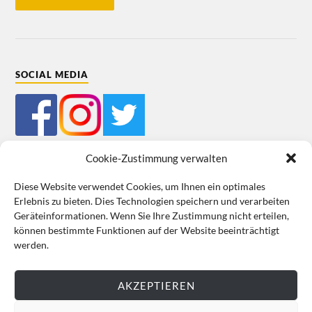
SOCIAL MEDIA
Cookie-Zustimmung verwalten
Diese Website verwendet Cookies, um Ihnen ein optimales
Erlebnis zu bieten. Dies Technologien speichern und verarbeiten
Mein Bestellkonto
Kundeninformationen
Datenschutz
Geräteinformationen. Wenn Sie Ihre Zustimmung nicht erteilen,
können bestimmte Funktionen auf der Website beeinträchtigt
Cookie-Richtlinie (EU)
Impressum
werden.
VERTRAG WIDERRUFEN
AKZEPTIEREN