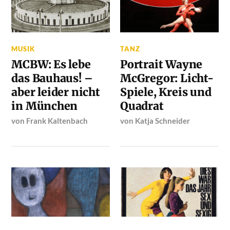
MUSIK
TANZ
MCBW: Es lebe
Portrait Wayne
das Bauhaus! –
McGregor: Licht-
aber leider nicht
Spiele, Kreis und
in München
Quadrat
von
Frank Kaltenbach
von
Katja Schneider