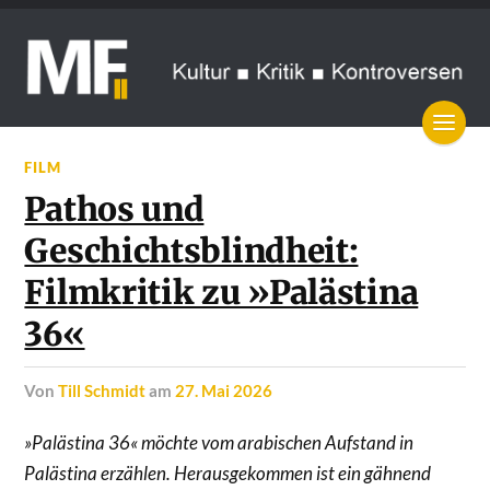
FILM
Pathos und
Geschichtsblindheit:
Filmkritik zu »Palästina
36«
von
Till Schmidt
am
27. Mai 2026
»Palästina 36« möchte vom arabischen Aufstand in
Palästina erzählen. Herausgekommen ist ein gähnend