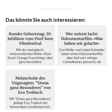
Das könnte Sie auch interessieren:
Runder Geburtstag: 20.
Wer zuletzt lacht:
Jubiläum vom Fünf Seen
Dokumentarfilm »Was
Filmfestival
haben wir gelacht«
Mit der nostalgisch-
Eva Müller und Isabel Schneider
melancholischen Reihe »Start
haben einen Dokumentarfilm
Small. Change Everything« über
über fünf sehr witzige
ganz besondere
Comediennes gemacht, die
Erfolgsgeschich...
das...
Melancholie des
Ungesagten: "Etwas
ganz Besonderes" von
Eva Trobisch
Mit "Etwas ganz Besonderes"
gelingt Eva Trobisch ein
feinsinniges Familienporträt,
das im Wahljahr 2026 mehr ü...