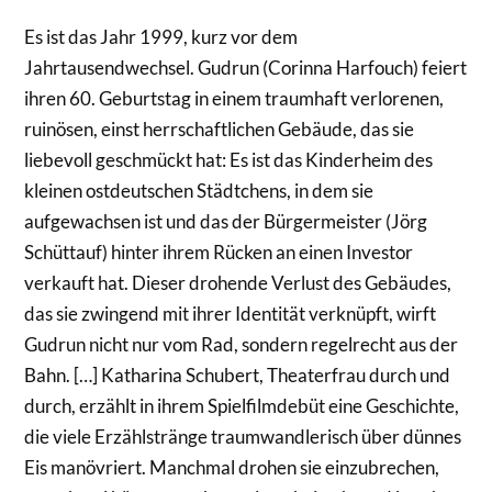
Es ist das Jahr 1999, kurz vor dem
Jahrtausendwechsel. Gudrun (Corinna Harfouch) feiert
ihren 60. Geburtstag in einem traumhaft verlorenen,
ruinösen, einst herrschaftlichen Gebäude, das sie
liebevoll geschmückt hat: Es ist das Kinderheim des
kleinen ostdeutschen Städtchens, in dem sie
aufgewachsen ist und das der Bürgermeister (Jörg
Schüttauf) hinter ihrem Rücken an einen Investor
verkauft hat. Dieser drohende Verlust des Gebäudes,
das sie zwingend mit ihrer Identität verknüpft, wirft
Gudrun nicht nur vom Rad, sondern regelrecht aus der
Bahn. […] Katharina Schubert, Theaterfrau durch und
durch, erzählt in ihrem Spielfilmdebüt eine Geschichte,
die viele Erzählstränge traumwandlerisch über dünnes
Eis manövriert. Manchmal drohen sie einzubrechen,