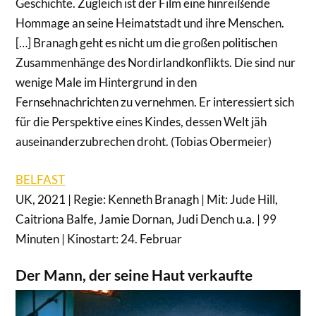
Geschichte. Zugleich ist der Film eine hinreißende
Hommage an seine Heimatstadt und ihre Menschen.
[…] Branagh geht es nicht um die großen politischen
Zusammenhänge des Nordirlandkonflikts. Die sind nur
wenige Male im Hintergrund in den
Fernsehnachrichten zu vernehmen. Er interessiert sich
für die Perspektive eines Kindes, dessen Welt jäh
auseinanderzubrechen droht. (Tobias Obermeier)
BELFAST
UK, 2021 | Regie: Kenneth Branagh | Mit: Jude Hill,
Caitriona Balfe, Jamie Dornan, Judi Dench u.a. | 99
Minuten | Kinostart: 24. Februar
Der Mann, der seine Haut verkaufte