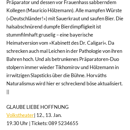
Präparator und dessen vor Frauenhass sabberndem
Kollegen (Mauricio Hölzemann). Alle mampfen Würste
(»Deutschländer!«) mit Sauerkraut und saufen Bier. Die
halsabschnürend dumpfe Bierdimpfligkeit ist
stummfilmhaft gruselig – eine bayerische
Heimatversion vom »Kabinett des Dr. Caligari«. Da
schrecken auch mal Leichen in der Pathologie von ihren
Bahren hoch. Und als betrunkenes Präparatoren-Duo
stolpern immer wieder Tikhomirov und Hölzemann in
irrwitzigen Slapsticks über die Bühne. Horváths
Naturalismus wird hier er schreckend böse aktualisiert.
||
GLAUBE LIEBE HOFFNUNG
Volkstheater
| 12., 13. Jan.
19.30 Uhr | Tickets: 089 5234655