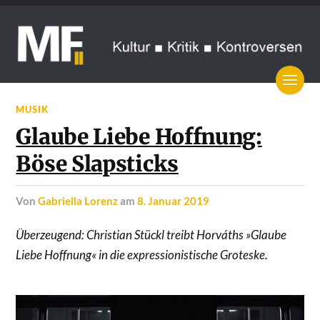
MUSIK
Glaube Liebe Hoffnung:
Böse Slapsticks
von
Gabriella Lorenz
am
8. Januar 2019
Überzeugend: Christian Stückl treibt Horváths »Glaube
Liebe Hoffnung« in die expressionistische Groteske.