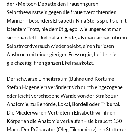
der »Me too«-Debatte den Frauenfiguren
Selbstbewusstsein gegen die frauenverachtenden
Männer – besonders Elisabeth. Nina Steils spielt sie mit
latentem Trotz, nie demütig, egal wie ungerecht man
sie behandelt. Und hat am Ende, als man sie nach ihrem
Selbstmordversuch wiederbelebt, einen furiosen
Ausbruch mit einer gierigen Fressorgie, bei der sie
gleichzeitig ihren ganzen Ekel rauskotzt.
Der schwarze Einheitsraum (Bühne und Kostüme:
Stefan Hageneier) verändert sich durch eingezogene
oder leicht verschobene Wände von der Straße zur
Anatomie, zu Behörde, Lokal, Bordell oder Tribunal.
Die Miederwaren-Vertreterin Elisabeth will ihren
Körper an die Anatomie verkaufen – sie braucht 150
Mark. Der Präparator (Oleg Tikhomirov), ein Stotterer,