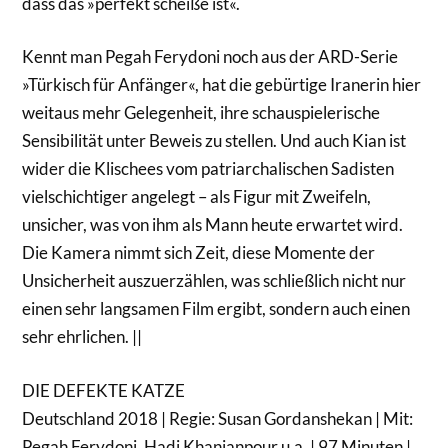
dass das »perfekt scheiße ist«.
Kennt man Pegah Ferydoni noch aus der ARD-Serie
»Türkisch für Anfänger«, hat die gebürtige Iranerin hier
weitaus mehr Gelegenheit, ihre schauspielerische
Sensibilität unter Beweis zu stellen. Und auch Kian ist
wider die Klischees vom patriarchalischen Sadisten
vielschichtiger angelegt – als Figur mit Zweifeln,
unsicher, was von ihm als Mann heute erwartet wird.
Die Kamera nimmt sich Zeit, diese Momente der
Unsicherheit auszuerzählen, was schließlich nicht nur
einen sehr langsamen Film ergibt, sondern auch einen
sehr ehrlichen. ||
DIE DEFEKTE KATZE
Deutschland 2018 | Regie: Susan Gordanshekan | Mit:
Pegah Ferydoni, Hadi Khanjanpour u.a. | 97 Minuten |