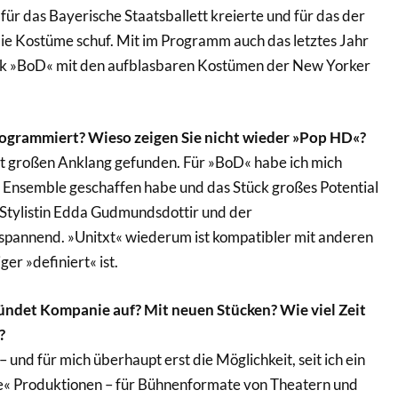
ür das Bayerische Staatsballett kreierte und für das der
ie Kostüme schuf. Mit im Programm auch das letztes Jahr
ück »BoD« mit den aufblasbaren Kostümen der New Yorker
ogrammiert? Wieso zeigen Sie nicht wieder »Pop HD«?
hat großen Anklang gefunden. Für »BoD« habe ich mich
em Ensemble geschaffen habe und das Stück großes Potential
 Stylistin Edda Gudmundsdottir und der
pannend. »Unitxt« wiederum ist kompatibler mit anderen
er »definiert« ist.
ründet Kompanie auf? Mit neuen Stücken? Wie viel Zeit
?
– und für mich überhaupt erst die Möglichkeit, seit ich ein
e« Produktionen – für Bühnenformate von Theatern und