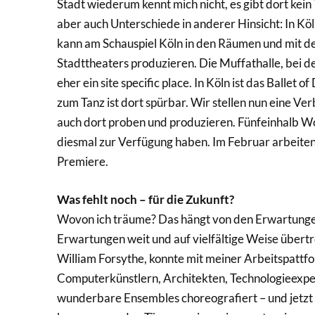
Stadt wiederum kennt mich nicht, es gibt dort kein 
aber auch Unterschiede in anderer Hinsicht: In Kö
kann am Schauspiel Köln in den Räumen und mit de
Stadttheaters produzieren. Die Muffathalle, bei d
eher ein site specific place. In Köln ist das Balle
zum Tanz ist dort spürbar. Wir stellen nun eine Ve
auch dort proben und produzieren. Fünfeinhalb Wo
diesmal zur Verfügung haben. Im Februar arbeiten
Premiere.
Was fehlt noch – für die Zukunft?
Wovon ich träume? Das hängt von den Erwartungen
Erwartungen weit und auf vielfältige Weise übertro
William Forsythe, konnte mit meiner Arbeitspatt
Computerkünstlern, Architekten, Technologieexper
wunderbare Ensembles choreografiert – und jetzt 