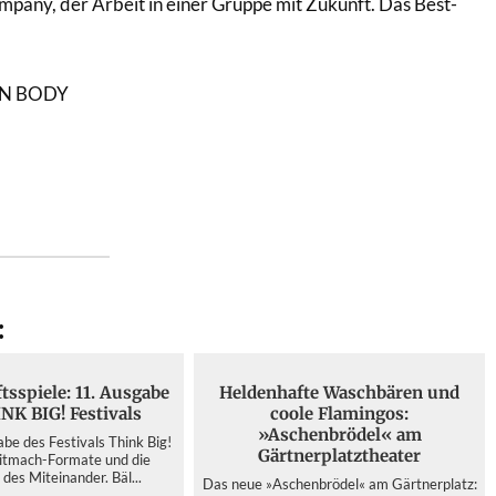
mpany, der Arbeit in einer Gruppe mit Zukunft. Das Best-
ON BODY
:
tsspiele: 11. Ausgabe
Heldenhafte Waschbären und
NK BIG! Festivals
coole Flamingos:
»Aschenbrödel« am
abe des Festivals Think Big!
Gärtnerplatztheater
Mitmach-Formate und die
des Miteinander. Bäl...
Das neue »Aschenbrödel« am Gärtnerplatz: