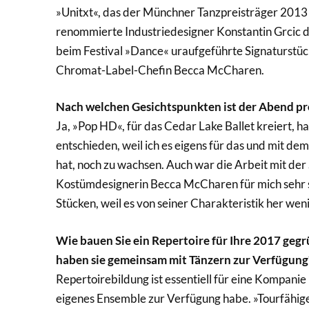
»Unitxt«, das der Münchner Tanzpreisträger 2013 f
renommierte Industriedesigner Konstantin Grcic d
beim Festival »Dance« uraufgeführte Signaturst
Chromat-Label-Chefin Becca McCharen.
Nach welchen Gesichtspunkten ist der Abend pr
Ja, »Pop HD«, für das Cedar Lake Ballet kreiert, 
entschieden, weil ich es eigens für das und mit d
hat, noch zu wachsen. Auch war die Arbeit mit der
Kostümdesignerin Becca McCharen für mich sehr s
Stücken, weil es von seiner Charakteristik her wenig
Wie bauen Sie ein Repertoire für Ihre 2017 geg
haben sie gemeinsam mit Tänzern zur Verfügung
Repertoirebildung ist essentiell für eine Kompanie 
eigenes Ensemble zur Verfügung habe. »Tourfähig