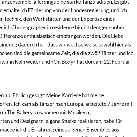
Tanzensemble, allerdings eine starke Tanztradition. Es gibt
ln erhalte ich Förderung von der Landesregierung, und ich
r Technik, den Werkstätten und der Expertise eines
er ich Choreographer in residence bin, ist demgegenüber
t of Difference enthusiastisch empfangen worden. Die Liebe
rbindung dadurch her, dass wir wechselweise sowohl hier als
chen sind die gemeinsame Zeit, die die zwölf Tänzer und ich
 wir in Köln weiter und »On Body« hat dort am 22. Februar
 ab. Ehrlich gesagt: Meine Karriere hat meine
ffen. Ich kam als Tänzer nach Europa, arbeitete 7 Jahre mit
form The Bakery, zusammen mit Musikern,
ten und Designern, eigene Stücke realisieren, habe für
mache ich die Erfahrung eines eigenen Ensembles aus