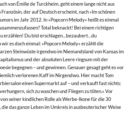
h von Émilie de Turckheim, geht einem lange nicht aus
 Französin, der auf Deutsch erscheint, nach »Im schönen
mors im Jahr 2012. In »Popcorn Melody« heißt es einmal
 zusammenzufassen? Total beknackt! Bei einem richtigen
 zu erzählen! Du bist erschlagen…bezaubert…du
wir es doch einmal: »Popcorn Melody« erzählt die
hwarzen Steinwüste irgendwo im Niemandsland von Kansas im
pitalismus und der absoluten Leere ringsum mit der
Poesie begegnen – und gewinnen. Genauer gesagt geht es vor
ziemlich verlorenen Kaff im Nirgendwo. Hier macht Tom
biersalon einen Supermarkt auf – und verkauft fast nichts:
 verhungern, sich zu waschen und Fliegen zu töten.« Vor
 von seiner kindlichen Rolle als Werbe-Ikone für die 30
 die das ganze Leben im Umkreis in ausbeuterischer Weise