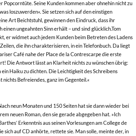
eder Popcorntüte. Seine Kunden kommen aber ohnehin nicht zu
as loszuwerden«. Sie setzen sich auf den einstigen
ne Art Beichtstuhl, gewinnen den Eindruck, dass ihr
ch einen ungeahnten Sinn erhält – und sind glücklich.Tom
fekt, er widmet auch jedem Kunden beim Betreten des Ladens
Zeilen, die ihn charakterisieren, in ein Telefonbuch. Da liegt
riser Café nahe der Place de la Contrescarpe die erste
rt! Die Antwort lässt an Klarheit nichts zu wünschen übrig:
 ein Haiku zu dichten. Die Leichtigkeit des Schreibens
at nichts Befreiendes, ganz im Gegenteil.«
Nach neun Monaten und 150 Seiten hat sie dann wieder bei
hrem neuen Roman, den sie gerade abgegeben hat. »Ich
 Barthes’ Erkenntnis aus seinen Vorlesungen am College de
sich auf CD anhörte, rettete sie. Man solle, meinte der, in