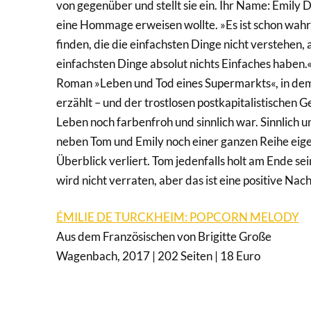
von gegenüber und stellt sie ein. Ihr Name: Emily D
eine Hommage erweisen wollte. »Es ist schon wahr,
finden, die die einfachsten Dinge nicht verstehen, 
einfachsten Dinge absolut nichts Einfaches haben
Roman »Leben und Tod eines Supermarkts«, in dem 
erzählt – und der trostlosen postkapitalistischen 
Leben noch farbenfroh und sinnlich war. Sinnlich
neben Tom und Emily noch einer ganzen Reihe eig
Überblick verliert. Tom jedenfalls holt am Ende s
wird nicht verraten, aber das ist eine positive Nach
ÉMILIE DE TURCKHEIM: POPCORN MELODY
Aus dem Französischen von Brigitte Große
Wagenbach, 2017 | 202 Seiten | 18 Euro