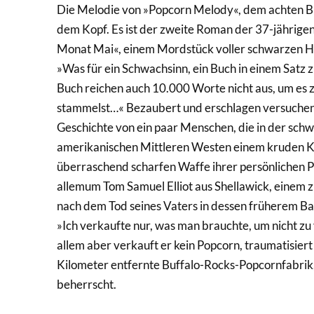
Die Melodie von »Popcorn Melody«, dem achten Buc
dem Kopf. Es ist der zweite Roman der 37-jährigen
Monat Mai«, einem Mordstück voller schwarzen Hu
»Was für ein Schwachsinn, ein Buch in einem Satz
Buch reichen auch 10.000 Worte nicht aus, um es
stammelst…« Bezaubert und erschlagen versuchen 
Geschichte von ein paar Menschen, die in der sc
amerikanischen Mittleren Westen einem kruden Ka
überraschend scharfen Waffe ihrer persönlichen 
allemum Tom Samuel Elliot aus Shellawick, einem 
nach dem Tod seines Vaters in dessen früherem Bar
»Ich verkaufte nur, was man brauchte, um nicht zu
allem aber verkauft er kein Popcorn, traumatisiert
Kilometer entfernte Buffalo-Rocks-Popcornfabrik,
beherrscht.