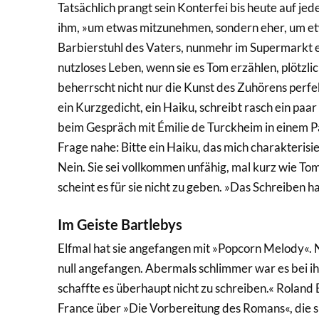
Tatsächlich prangt sein Konterfei bis heute auf j
ihm, »um etwas mitzunehmen, sondern eher, um etw
Barbierstuhl des Vaters, nunmehr im Supermarkt ei
nutzloses Leben, wenn sie es Tom erzählen, plötzli
beherrscht nicht nur die Kunst des Zuhörens per
ein Kurzgedicht, ein Haiku, schreibt rasch ein paar 
beim Gespräch mit Émilie de Turckheim in einem Pa
Frage nahe: Bitte ein Haiku, das mich charakterisie
Nein. Sie sei vollkommen unfähig, mal kurz wie Tom
scheint es für sie nicht zu geben. »Das Schreiben h
Im Geiste Bartlebys
Elfmal hat sie angefangen mit »Popcorn Melody«. 
null angefangen. Abermals schlimmer war es bei i
schaffte es überhaupt nicht zu schreiben.« Roland
France über »Die Vorbereitung des Romans«, die sie 