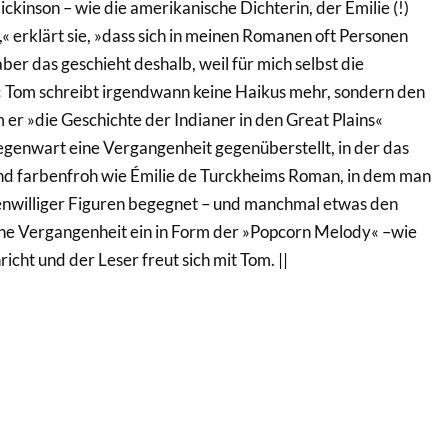
ickinson – wie die amerikanische Dichterin, der Émilie (!)
« erklärt sie, »dass sich in meinen Romanen oft Personen
aber das geschieht deshalb, weil für mich selbst die
.« Tom schreibt irgendwann keine Haikus mehr, sondern den
er »die Geschichte der Indianer in den Great Plains«
Gegenwart eine Vergangenheit gegenüberstellt, in der das
 und farbenfroh wie Émilie de Turckheims Roman, in dem man
enwilliger Figuren begegnet – und manchmal etwas den
eine Vergangenheit ein in Form der »Popcorn Melody« –wie
richt und der Leser freut sich mit Tom. ||