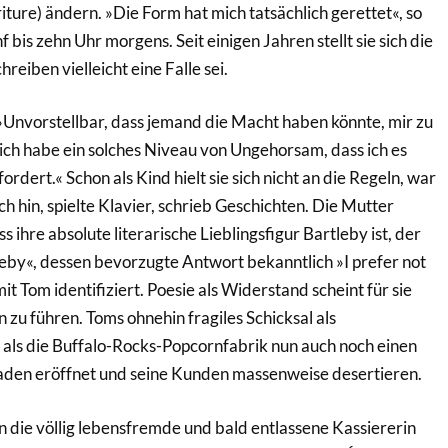
riture) ändern. »Die Form hat mich tatsächlich gerettet«, so
 bis zehn Uhr morgens. Seit einigen Jahren stellt sie sich die
eiben vielleicht eine Falle sei.
»Unvorstellbar, dass jemand die Macht haben könnte, mir zu
 ich habe ein solches Niveau von Ungehorsam, dass ich es
rdert.« Schon als Kind hielt sie sich nicht an die Regeln, war
ch hin, spielte Klavier, schrieb Geschichten. Die Mutter
 ihre absolute literarische Lieblingsfigur Bartleby ist, der
eby«, dessen bevorzugte Antwort bekanntlich »I prefer not
mit Tom identifiziert. Poesie als Widerstand scheint für sie
 zu führen. Toms ohnehin fragiles Schicksal als
 als die Buffalo-Rocks-Popcornfabrik nun auch noch einen
den eröffnet und seine Kunden massenweise desertieren.
in die völlig lebensfremde und bald entlassene Kassiererin