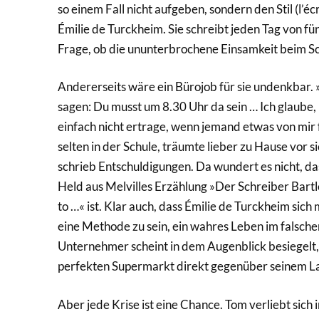
so einem Fall nicht aufgeben, sondern den Stil (l’éc
Émilie de Turckheim. Sie schreibt jeden Tag von fünf
Frage, ob die ununterbrochene Einsamkeit beim Schr
Andererseits wäre ein Bürojob für sie undenkbar. 
sagen: Du musst um 8.30 Uhr da sein … Ich glaube,
einfach nicht ertrage, wenn jemand etwas von mir fo
selten in der Schule, träumte lieber zu Hause vor si
schrieb Entschuldigungen. Da wundert es nicht, dass
Held aus Melvilles Erzählung »Der Schreiber Bartl
to …« ist. Klar auch, dass Émilie de Turckheim sich 
eine Methode zu sein, ein wahres Leben im falschen
Unternehmer scheint in dem Augenblick besiegelt,
perfekten Supermarkt direkt gegenüber seinem La
Aber jede Krise ist eine Chance. Tom verliebt sich 