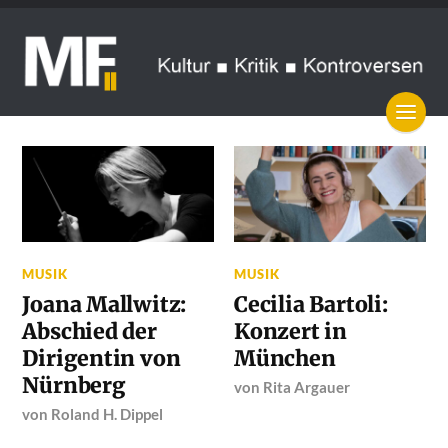
MUSIK
MUSIK
Joana Mallwitz:
Cecilia Bartoli:
Abschied der
Konzert in
Dirigentin von
München
Nürnberg
von
Rita Argauer
von
Roland H. Dippel