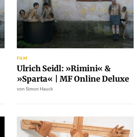
FILM
Ulrich Seidl: »Rimini« &
»Sparta« | MF Online Deluxe
von
Simon Hauck