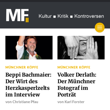
MÜNCHNER KÖPFE
MÜNCHNER KÖPFE
Beppi Bachmaier:
Volker Derlath:
Der Wirt des
Der Münchner
Herzkasperlzelts
Fotograf im
im Interview
Porträt
von
Christiane Pfau
von
Karl Forster