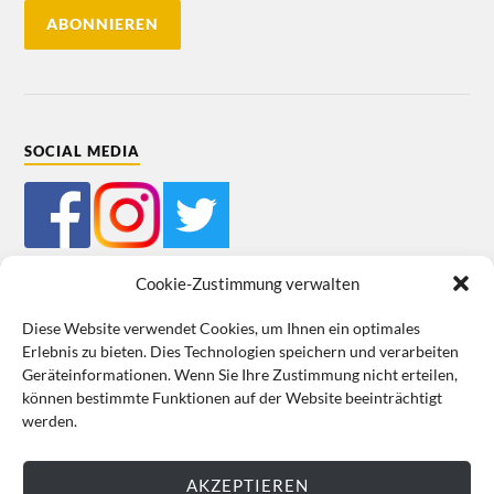
SOCIAL MEDIA
Cookie-Zustimmung verwalten
Diese Website verwendet Cookies, um Ihnen ein optimales
Erlebnis zu bieten. Dies Technologien speichern und verarbeiten
Mein Bestellkonto
Kundeninformationen
Datenschutz
Geräteinformationen. Wenn Sie Ihre Zustimmung nicht erteilen,
können bestimmte Funktionen auf der Website beeinträchtigt
Cookie-Richtlinie (EU)
Impressum
werden.
VERTRAG WIDERRUFEN
AKZEPTIEREN