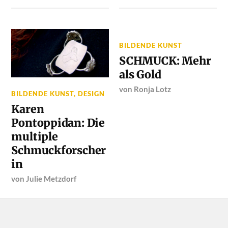
BILDENDE KUNST
SCHMUCK: Mehr
als Gold
von
Ronja Lotz
BILDENDE KUNST
,
DESIGN
Karen
Pontoppidan: Die
multiple
Schmuckforscher
in
von
Julie Metzdorf