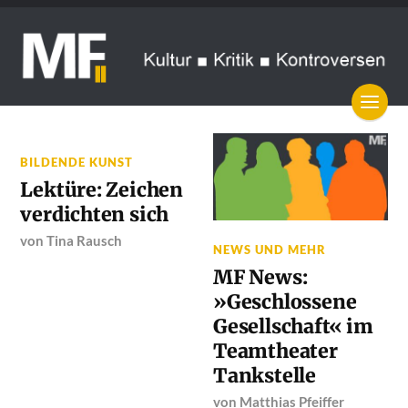
BILDENDE KUNST
Lektüre: Zeichen
verdichten sich
von
Tina Rausch
NEWS UND MEHR
MF News:
»Geschlossene
Gesellschaft« im
Teamtheater
Tankstelle
von
Matthias Pfeiffer