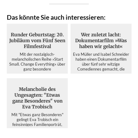
Das könnte Sie auch interessieren:
Runder Geburtstag: 20.
Wer zuletzt lacht:
Jubiläum vom Fünf Seen
Dokumentarfilm »Was
Filmfestival
haben wir gelacht«
Mit der nostalgisch-
Eva Müller und Isabel Schneider
melancholischen Reihe »Start
haben einen Dokumentarfilm
Small. Change Everything« über
über fünf sehr witzige
ganz besondere
Comediennes gemacht, die
Erfolgsgeschich...
das...
Melancholie des
Ungesagten: "Etwas
ganz Besonderes" von
Eva Trobisch
Mit "Etwas ganz Besonderes"
gelingt Eva Trobisch ein
feinsinniges Familienporträt,
das im Wahljahr 2026 mehr ü...