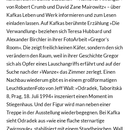
von Robert Crumb und David Zane Mairowitz« – über
Kafkas Leben und Werk informieren und zum Lesen
einladen lassen. Auf Kafkas berühmte Erzählung »Die
Verwandlung« beziehen sich Teresa Hubbard und
Alexander Birchler in ihrer Foto­Arbeit »Gregor’s
Room«. Die zeigt freilich keinen Käfer, sondern den sich
verändern den Raum, weil in ihrer Geschichte Gregor
sich als Opfer eines Lauschangriffs erfährt und auf der
Suche nach der »Wanze« das Zimmer zerlegt. Einen
Nachbau wiederum gibt es in einem großformatigen
Leuchtkasten­Foto von Jeff Wall: »Odradek, Taboritskà
8, Prag, 18. Juli 1994« inszeniert einen Moment im
Stiegenhaus. Und der Figur wird man neben einer
Treppe in der Ausstellung wiederbegegnen. Bei Kafka
sieht Odradek aus »wie eine flache sternartige
Zwirnspule«, stabilisiert mit einem Standbeinchen. Wall