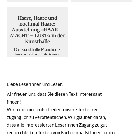
d...
Indien. Warum eigentli...
Haare, Haare und
nochmal Haare:
Ausstellung »HAAR –
MACHT – LUST« in der
Kunsthalle
Die Kunsthalle München –
besser bekannt als Hypo-
Kunsthalle – ist zweifelsohne
der Publikumsmagnet unter den
A...
Liebe Leserinnen und Leser,
wir freuen uns, dass Sie diesen Text interessant
finden!
Wir haben uns entschieden, unsere Texte frei
zugänglich zu veröffentlichen. Wir glauben daran,
dass alle interessierten LeserInnen Zugang zu gut
recherchierten Texten von FachjournalistInnen haben