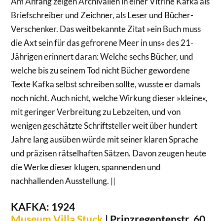
Am Anfang zeigen Archivalien in einer Vitrine Kafka als
Briefschreiber und Zeichner, als Leser und Bücher­-
Verschenker. Das weitbekannte Zitat »ein Buch muss
die Axt sein für das gefrorene Meer in uns« des 21­-
Jährigen erinnert daran: Welche sechs Bücher, und
welche bis zu seinem Tod nicht Bücher gewordene
Texte Kafka selbst schreiben sollte, wusste er damals
noch nicht. Auch nicht, welche Wirkung dieser »kleine«,
mit geringer Verbreitung zu Lebzeiten, und von
wenigen geschätzte Schriftsteller weit über hundert
Jahre lang ausüben würde mit seiner klaren Sprache
und präzisen rätselhaften Sätzen. Davon zeugen heute
die Werke dieser klugen, spannenden und
nachhallenden Ausstellung. ||
KAFKA: 1924
Museum Villa Stuck
| Prinzregentenstr. 60