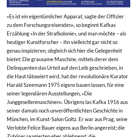
»Es ist ein eigentümlicher Apparat, sagte der Offizier
zu dem Forschungsreisenden«, so beginnt Kafkas
Erzählung »In der Strafkolonie«, und man möchte – als
heutiger Kunstforscher – ihn vielleicht gar nicht so
genau inspizieren, obgleich sich hier die Gelegenheit
bietet: Die grausame Maschine, mittels derer dem
Delinquenten das Urteil auf den Leib geschrieben, in
die Haut tätowiert wird, hat der revolutionäre Kurator
Harald Szeemann 1975 eigens bauen lassen, für eine
seiner legendären Ausstellungen, »Die
Junggesellenmaschinen«. Übrigens las Kafka 1916 aus
seiner damals noch unveröffentlichten Geschichte in
München, im Kunst­-Salon Goltz. Er war aus Prag, seine
Verlobte Felice Bauer eigens aus Berlin angereist; die
Zuhörer reagierten eher ablehnend; die