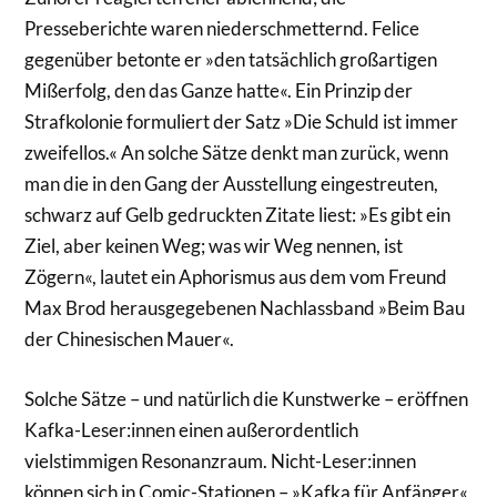
Presseberichte waren niederschmetternd. Felice
gegenüber betonte er »den tatsächlich großartigen
Mißerfolg, den das Ganze hatte«. Ein Prinzip der
Strafkolonie formuliert der Satz »Die Schuld ist immer
zweifellos.« An solche Sätze denkt man zurück, wenn
man die in den Gang der Ausstellung eingestreuten,
schwarz auf Gelb gedruckten Zitate liest: »Es gibt ein
Ziel, aber keinen Weg; was wir Weg nennen, ist
Zögern«, lautet ein Aphorismus aus dem vom Freund
Max Brod herausgegebenen Nachlassband »Beim Bau
der Chinesischen Mauer«.
Solche Sätze – und natürlich die Kunstwerke – eröffnen
Kafka-­Leser:innen einen außerordentlich
vielstimmigen Resonanzraum. Nicht­-Leser:innen
können sich in Comic-Stationen – »Kafka für Anfänger«