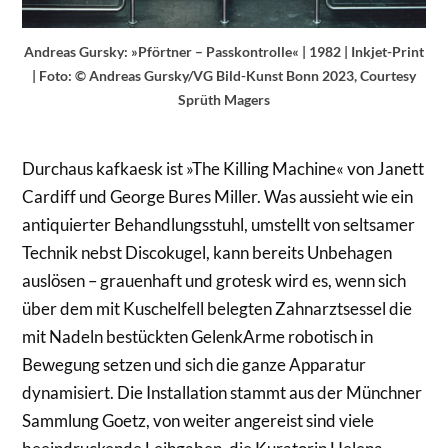
Andreas Gursky: »Pförtner – Passkontrolle« | 1982 | Inkjet-Print
| Foto: © Andreas Gursky/VG Bild-Kunst Bonn 2023, Courtesy
Sprüth Magers
Durchaus kafkaesk ist »The Killing Machine« von Janett
Cardiff und George Bures Miller. Was aussieht wie ein
antiquierter Behandlungsstuhl, umstellt von seltsamer
Technik nebst Discokugel, kann bereits Unbehagen
auslösen – grauenhaft und grotesk wird es, wenn sich
über dem mit Kuschelfell belegten Zahnarztsessel die
mit Nadeln bestückten Gelenk­Arme robotisch in
Bewegung setzen und sich die ganze Apparatur
dynamisiert. Die Installation stammt aus der Münchner
Sammlung Goetz, von weiter angereist sind viele