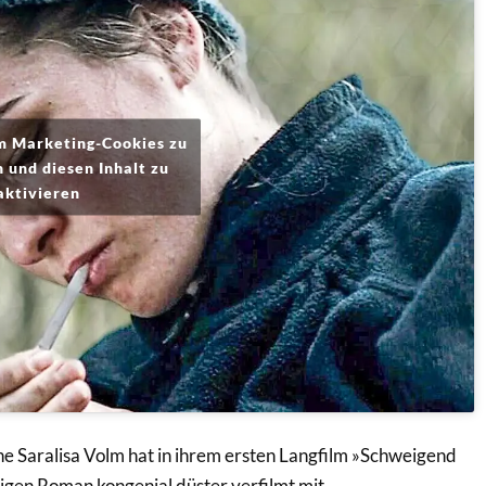
um Marketing-Cookies zu
 und diesen Inhalt zu
aktivieren
ne Saralisa Volm hat in ihrem ersten Langfilm »Schweigend
igen Roman kongenial düster verfilmt mit