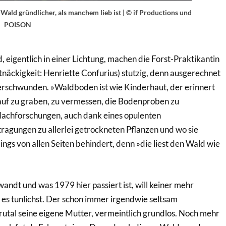
ald gründlicher, als manchem lieb ist | © if Productions und
POISON
igentlich in einer Lichtung, machen die Forst-Praktikantin
näckigkeit: Henriette Confurius) stutzig, denn ausgerechnet
 verschwunden. »Waldboden ist wie Kinderhaut, der erinnert
ht auf zu graben, zu vermessen, die Bodenproben zu
 Nachforschungen, auch dank eines opulenten
tragungen zu allerlei getrockneten Pflanzen und wo sie
gs von allen Seiten behindert, denn »die liest den Wald wie
andt und was 1979 hier passiert ist, will keiner mehr
 es tunlichst. Der schon immer irgendwie seltsam
utal seine eigene Mutter, vermeintlich grundlos. Noch mehr