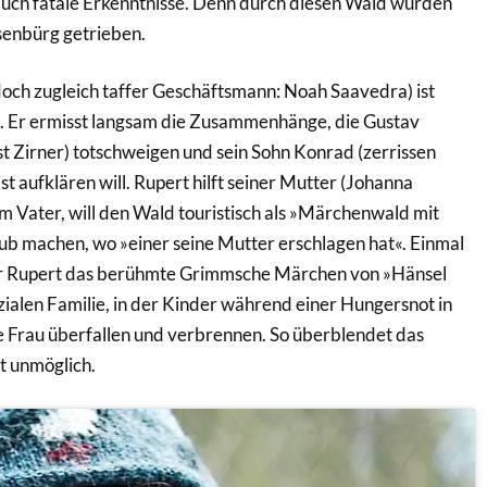
uch fatale Erkenntnisse. Denn durch diesen Wald wurden
senbürg getrieben.
doch zugleich taffer Geschäftsmann: Noah Saavedra) ist
. Er ermisst langsam die Zusammenhänge, die Gustav
st Zirner) totschweigen und sein Sohn Konrad (zerrissen
st aufklären will. Rupert hilft seiner Mutter (Johanna
m Vater, will den Wald touristisch als »Märchenwald mit
ub machen, wo »einer seine Mutter erschlagen hat«. Einmal
r Rupert das berühmte Grimmsche Märchen von »Hänsel
ialen Familie, in der Kinder während einer Hungersnot in
 Frau überfallen und verbrennen. So überblendet das
t unmöglich.