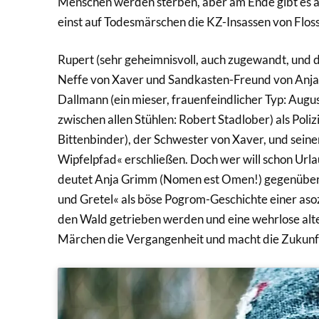
Menschen werden sterben, aber am Ende gibt es a
einst auf Todesmärschen die KZ-Insassen von Flos
Rupert (sehr geheimnisvoll, auch zugewandt, und 
Neffe von Xaver und Sandkasten-Freund von Anja
Dallmann (ein mieser, frauenfeindlicher Typ: Augu
zwischen allen Stühlen: Robert Stadlober) als Polizi
Bittenbinder), der Schwester von Xaver, und seine
Wipfelpfad« erschließen. Doch wer will schon Urla
deutet Anja Grimm (Nomen est Omen!) gegenübe
und Gretel« als böse Pogrom-Geschichte einer asoz
den Wald getrieben werden und eine wehrlose alte
Märchen die Vergangenheit und macht die Zukunf