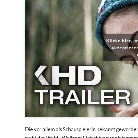
Klicke hier, 
akzeptieren
Die vor allem als Schauspielerin bekannt geworde
steht der Wald« Wolfram Fleischhauers gleichnam