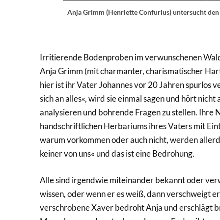
Anja Grimm (Henriette Confurius) untersucht den W
Irritierende Bodenproben im verwunschenen Wald, e
Anja Grimm (mit charmanter, charismatischer Hart
hier ist ihr Vater Johannes vor 20 Jahren spurlos
sich an alles«, wird sie einmal sagen und hört nic
analysieren und bohrende Fragen zu stellen. Ihre
handschriftlichen Herbariums ihres Vaters mit Ein
warum vorkommen oder auch nicht, werden allerdin
keiner von uns« und das ist eine Bedrohung.
Alle sind irgendwie miteinander bekannt oder verw
wissen, oder wenn er es weiß, dann verschweigt er
verschrobene Xaver bedroht Anja und erschlägt br