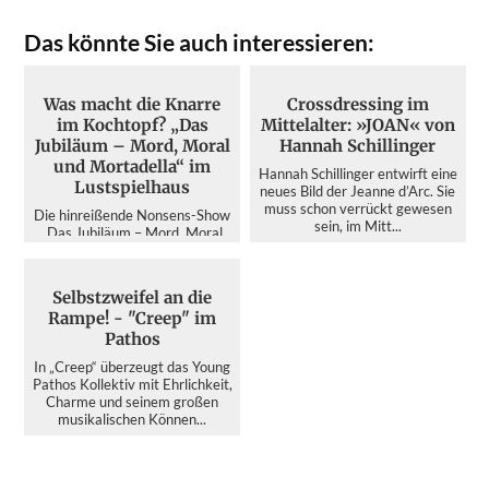
Das könnte Sie auch interessieren:
Was macht die Knarre
Crossdressing im
im Kochtopf? „Das
Mittelalter: »JOAN« von
Jubiläum – Mord, Moral
Hannah Schillinger
und Mortadella“ im
Hannah Schillinger entwirft eine
Lustspielhaus
neues Bild der Jeanne d’Arc. Sie
muss schon verrückt gewesen
Die hinreißende Nonsens-Show
sein, im Mitt...
„Das Jubiläum – Mord, Moral
und Mortadella“ im
Lustspielhaus. Dass die
italienis...
Selbstzweifel an die
Rampe! - "Creep" im
Pathos
In „Creep“ überzeugt das Young
Pathos Kollektiv mit Ehrlichkeit,
Charme und seinem großen
musikalischen Können...