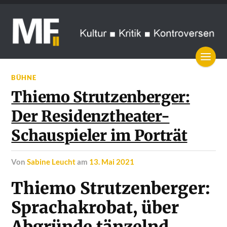
BÜHNE
Thiemo Strutzenberger:
Der Residenztheater-
Schauspieler im Porträt
von
Sabine Leucht
am
13. Mai 2021
Thiemo Strutzenberger:
Sprachakrobat, über
Abgründe tänzelnd