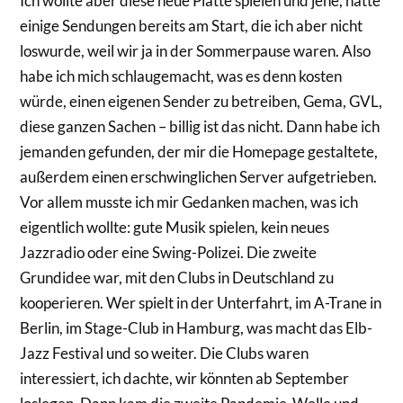
Ich wollte aber diese neue Platte spielen und jene, hatte
einige Sendungen bereits am Start, die ich aber nicht
loswurde, weil wir ja in der Sommerpause waren. Also
habe ich mich schlaugemacht, was es denn kosten
würde, einen eigenen Sender zu betreiben, Gema, GVL,
diese ganzen Sachen – billig ist das nicht. Dann habe ich
jemanden gefunden, der mir die Homepage gestaltete,
außerdem einen erschwinglichen Server aufgetrieben.
Vor allem musste ich mir Gedanken machen, was ich
eigentlich wollte: gute Musik spielen, kein neues
Jazzradio oder eine Swing-­Polizei. Die zweite
Grundidee war, mit den Clubs in Deutschland zu
kooperieren. Wer spielt in der Unterfahrt, im A-­Trane in
Berlin, im Stage-­Club in Hamburg, was macht das Elb­-
Jazz Festival und so weiter. Die Clubs waren
interessiert, ich dachte, wir könnten ab September