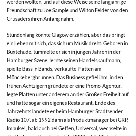
werden wollten, und auf diese Weise seine langjährige
Freundschaft zu Joe Sample und Wilton Felder von den
Crusaders ihren Anfang nahm.
Stundenlang könnte Glagow erzählen, aber das bringt
ein Leben mit sich, das sich um Musik dreht. Geboren in
Buxtehude, tummelte er sich in jungen Jahren in der
Hamburger Szene, lernte seinen Handelskaufmann,
spielte Bass in Bands, verkaufte Platten am
Mönckebergbrunnen. Das Business gefiel ihm, in den
frü­hen Achtzigern gründete er eine Promo-­Agentur,
legte Platten unter anderem an der Großen Freiheit auf
und hatte sogar ein eigenes Restaurant. Ende des
Jahrzehnts landete er beim Hamburger Stadtsender
Radio 107, ab 1992 dann als Produktmanager bei GRP,
Impulse!, bald auch bei Geffen, Universal, wechselte in