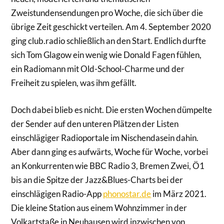
Zweistundensendungen pro Woche, die sich über die
übrige Zeit geschickt verteilen. Am 4. September 2020
ging club.radio schließlich an den Start. Endlich durfte
sich Tom Glagow ein wenig wie Donald Fagen fühlen,
ein Radiomann mit Old­-School-Charme und der
Freiheit zu spielen, was ihm gefällt.
Doch dabei blieb es nicht. Die ersten Wochen dümpelte
der Sender auf den unteren Plätzen der Listen
einschlägiger Radioportale im Nischendasein dahin.
Aber dann ging es aufwärts, Woche für Woche, vorbei
an Konkurrenten wie BBC Radio 3, Bremen Zwei, Ö1
bis an die Spitze der Jazz&Blues­-Charts bei der
einschlägigen Radio­-App
phonostar.de
im März 2021.
Die kleine Station aus einem Wohnzimmer in der
Volkartstaße in Neuhausen wird inzwischen von