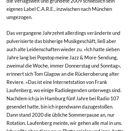
die Verlagswelt und gründete 2009 schließlich sein
eigenes Label C.A.R.E., inzwischen nach München
umgezogen.
Das vergangene Jahrzehnt allerdings veränderte und
pulverisierte das bisherige Musikgeschäft, ließ aber
auch alte Leidenschaften wieder zu. »Ich hatte sieben
Jahre lang bei Popstop meine Jazz & More­-Sendung,
zweimal die Woche, immer Donnerstag und Sonntag«,
erinnert sich Tom Glagow an die Rückeroberung alter
Reviere. »Das ist eine Internetstation von Frank
Laufenberg, wo einige Radiolegenden unterwegs sind.
Nachdem ich ja in Hamburg fünf Jahre bei Radio 107
gesendet hatte, bin ich irgendwann dazugestoßen.
Dann stand 2020 die übliche Sommerpause an, nur
Rotation. Laufenberg meinte, wir gehen alle mal in uns.