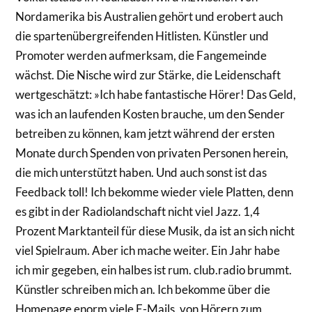
Nordamerika bis Australien gehört und erobert auch
die spartenübergreifenden Hitlisten. Künstler und
Promoter werden aufmerksam, die Fangemeinde
wächst. Die Nische wird zur Stärke, die Leidenschaft
wertgeschätzt: »Ich habe fantastische Hörer! Das Geld,
was ich an laufenden Kosten brauche, um den Sender
betreiben zu können, kam jetzt während der ersten
Monate durch Spenden von privaten Personen herein,
die mich unterstützt haben. Und auch sonst ist das
Feedback toll! Ich bekomme wieder viele Platten, denn
es gibt in der Radiolandschaft nicht viel Jazz. 1,4
Prozent Marktanteil für diese Musik, da ist an sich nicht
viel Spielraum. Aber ich mache weiter. Ein Jahr habe
ich mir gegeben, ein halbes ist rum. club.radio brummt.
Künstler schreiben mich an. Ich bekomme über die
Homepage enorm viele E-­Mails, von Hörern zum