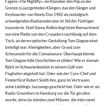
Fagens »The Nightfly«, ein Klassiker des Pop an der
Grenze zu jazzgetönten Klängen, das den Sänger und
Keyboarder von Steely Dan 1982 als nostalgisch
schwelgenden Radiomoderator im Stil der Fünfziger
inszenierte. Statt Sonny Rollins liegt beim Reenactment
nun eine Platte von den Crusaders nachlässig auf dem
Tisch, an deren optischer Gestaltung Tom Glagow einst
beteiligt war. Kleinigkeiten, aber Grund zum
Schmunzeln für die Connaisseure. Überhaupt könnte
Tom Glagow tolle Geschichten erzählen! Wie er damals
Björk im Schwanenkostüm in seinem Golf vom
Flughafen abgeholt hat. Oder wie der Cure­-Chef und
Finsterfürst Robert Smith ihm, ganz im Vertrauen,
seine Lieblings-Jazzsongs geschickt hat. Oder wie er als
Radio-Greenhorn in Hamburg vor die Tür gerufen
wurde, denn da stünden zwei Männer, die interviewt