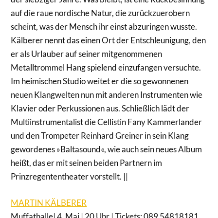
auf die raue nordische Natur, die zurückzuerobern
scheint, was der Mensch ihr einst abzuringen wusste.
Kälberer nennt das einen Ort der Entschleunigung, den
er als Urlauber auf seiner mitgenommenen
Metalltrommel Hang spielend einzufangen versuchte.
Im heimischen Studio weitet er die so gewonnenen
neuen Klangwelten nun mit anderen Instrumenten wie
Klavier oder Perkussionen aus. Schließlich lädt der
Multiinstrumentalist die Cellistin Fany Kammerlander
und den Trompeter Reinhard Greiner in sein Klang
gewordenes »Baltasound«, wie auch sein neues Album
heißt, das er mit seinen beiden Partnern im
Prinzregententheater vorstellt. ||
MARTIN KÄLBERER
Muffathalle| 4. Mai | 20 Uhr | Tickets: 089 54818181