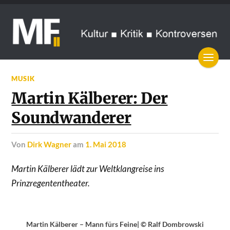
MUSIK
Martin Kälberer: Der
Soundwanderer
von
Dirk Wagner
am
1. Mai 2018
Martin Kälberer lädt zur Weltklangreise ins
Prinzregententheater.
Martin Kälberer – Mann fürs Feine| © Ralf Dombrowski