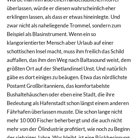
überlassen, würde er diesen wahrscheinlich eher
erklingen lassen, als dass er etwas hineinlegte. Und
zwar nicht als naheliegende Trommel, sondern zum
Beispiel als Blasinstrument. Wenn ein so
klangorientierter Mensch aber Urlaub auf einer
schottischen Insel macht, muss ihm freilich das Schild
auffallen, das ihm den Weg nach Baltasound weist, dem
größten Ort auf der Shetlandinsel Unst. Und natürlich
gäbe es dort einiges zu beäugen. Etwa das nördlichste
Postamt Großbritanniens, das komfortabelste
Bushaltehäuschen oder eben eine Stadt, die ihre
Bedeutung als Hafenstadt schon längst einem anderen
Fährhafen überlassen musste. Die schon lange nicht
mehr 10 000 Fischer beherbergt und die auch nicht
mehr von der Ölindustrie profitiert, wie noch zu Beginn
der siebziger Jahre. Was bleibt, ist eine Rückbesinnung