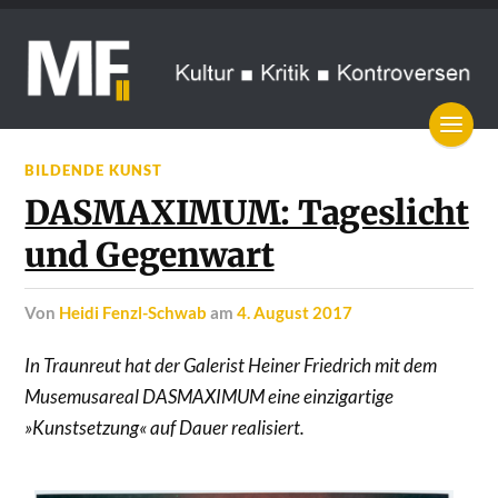
BILDENDE KUNST
DASMAXIMUM: Tageslicht
und Gegenwart
von
Heidi Fenzl-Schwab
am
4. August 2017
In Traunreut hat der Galerist Heiner Friedrich mit dem
Musemusareal DASMAXIMUM eine einzigartige
»Kunstsetzung« auf Dauer realisiert.