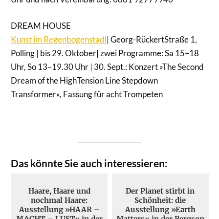
DREAM HOUSE
Kunst im Regenbogenstadl
| Georg-RückertStraße 1,
Polling | bis 29. Oktober| zwei Programme: Sa 15–18
Uhr, So 13–19.30 Uhr | 30. Sept.: Konzert »The Second
Dream of the HighTension Line Stepdown
Transformer«, Fassung für acht Trompeten
Das könnte Sie auch interessieren:
Haare, Haare und
Der Planet stirbt in
nochmal Haare:
Schönheit: die
Ausstellung »HAAR –
Ausstellung »Earth
MACHT – LUST« in der
Matters« in der Bergson