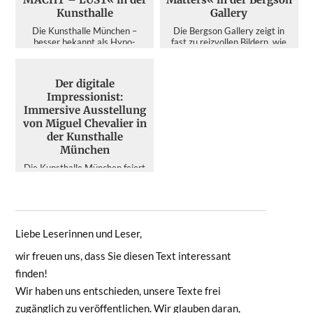
Kunsthalle
Gallery
Die Kunsthalle München –
Die Bergson Gallery zeigt in
besser bekannt als Hypo-
fast zu reizvollen Bildern, wie
Kunsthalle – ist zweifelsohne
der Mensch die Umwelt
der Publikumsmagnet unter den
zerstört – dabei schärft di...
A...
Der digitale
Impressionist:
Immersive Ausstellung
von Miguel Chevalier in
der Kunsthalle
München
Die Kunsthalle München feiert
Miguel Chevalier und seine
computergenerierte Kunst. Die
interaktive Retrospekti...
Liebe Leserinnen und Leser,
wir freuen uns, dass Sie diesen Text interessant
finden!
Wir haben uns entschieden, unsere Texte frei
zugänglich zu veröffentlichen. Wir glauben daran,