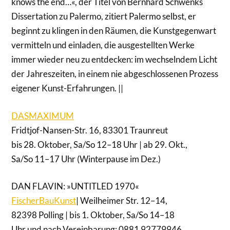
knows the end…«, der Titel von Bernhard Schwenks
Dissertation zu Palermo, zitiert Palermo selbst, er
beginnt zu klingen in den Räumen, die Kunstgegenwart
vermitteln und einladen, die ausgestellten Werke
immer wieder neu zu entdecken: im wechselndem Licht
der Jahreszeiten, in einem nie abgeschlossenen Prozess
eigener Kunst-Erfahrungen. ||
DASMAXIMUM
Fridtjof-Nansen-Str. 16, 83301 Traunreut
bis 28. Oktober, Sa/So 12–18 Uhr | ab 29. Okt.,
Sa/So 11–17 Uhr (Winterpause im Dez.)
DAN FLAVIN: »UNTITLED 1970«
FischerBauKunst
| Weilheimer Str. 12–14,
82398 Polling | bis 1. Oktober, Sa/So 14–18
Uhr und nach Vereinbarung: 0881 92779946