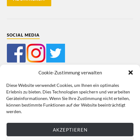
SOCIAL MEDIA
Cookie-Zustimmung verwalten
Diese Website verwendet Cookies, um Ihnen ein optimales
Erlebnis zu bieten. Dies Technologien speichern und verarbeiten
Mein Bestellkonto
Kundeninformationen
Datenschutz
Geräteinformationen. Wenn Sie Ihre Zustimmung nicht erteilen,
können bestimmte Funktionen auf der Website beeinträchtigt
Cookie-Richtlinie (EU)
Impressum
werden.
VERTRAG WIDERRUFEN
AKZEPTIEREN