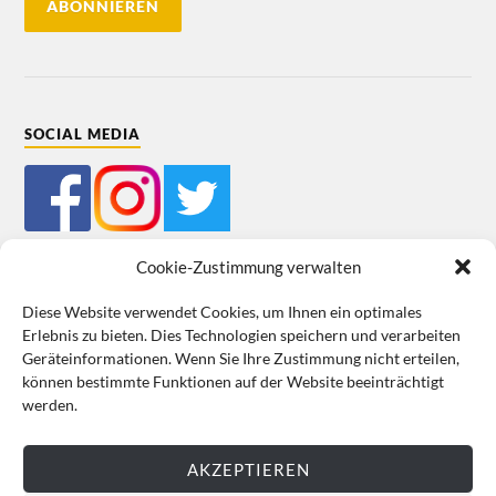
SOCIAL MEDIA
Cookie-Zustimmung verwalten
Diese Website verwendet Cookies, um Ihnen ein optimales
Erlebnis zu bieten. Dies Technologien speichern und verarbeiten
Mein Bestellkonto
Kundeninformationen
Datenschutz
Geräteinformationen. Wenn Sie Ihre Zustimmung nicht erteilen,
können bestimmte Funktionen auf der Website beeinträchtigt
Cookie-Richtlinie (EU)
Impressum
werden.
VERTRAG WIDERRUFEN
AKZEPTIEREN