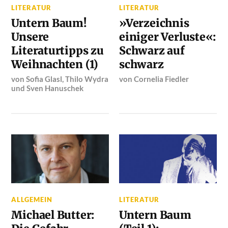
LITERATUR
LITERATUR
Untern Baum!
»Verzeichnis
Unsere
einiger Verluste«:
Literaturtipps zu
Schwarz auf
Weihnachten (1)
schwarz
von
Sofia Glasl
,
Thilo Wydra
von
Cornelia Fiedler
und
Sven Hanuschek
ALLGEMEIN
LITERATUR
Michael Butter:
Untern Baum