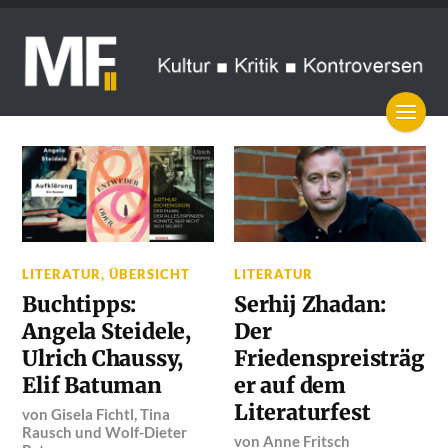
LITERATUR
,
ÜBERSICHT
LITERATUR
Buchtipps:
Serhij Zhadan:
Angela Steidele,
Der
Ulrich Chaussy,
Friedenspreisträg
Elif Batuman
er auf dem
Literaturfest
von
Gisela Fichtl
,
Tina
Rausch
und
Wolf-Dieter
von
Anne Fritsch