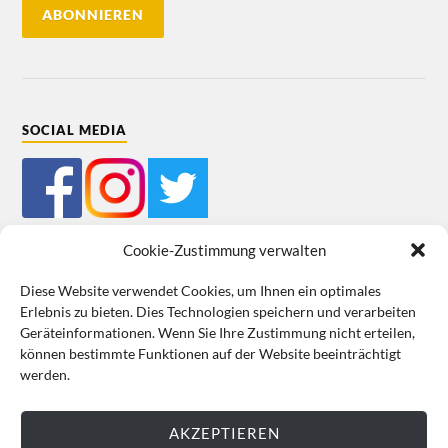
SOCIAL MEDIA
Cookie-Zustimmung verwalten
Diese Website verwendet Cookies, um Ihnen ein optimales
Erlebnis zu bieten. Dies Technologien speichern und verarbeiten
Mein Bestellkonto
Kundeninformationen
Datenschutz
Geräteinformationen. Wenn Sie Ihre Zustimmung nicht erteilen,
können bestimmte Funktionen auf der Website beeinträchtigt
Cookie-Richtlinie (EU)
Impressum
werden.
VERTRAG WIDERRUFEN
AKZEPTIEREN