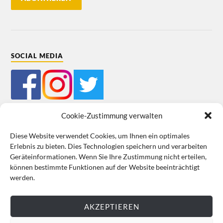
SOCIAL MEDIA
Cookie-Zustimmung verwalten
Diese Website verwendet Cookies, um Ihnen ein optimales
Erlebnis zu bieten. Dies Technologien speichern und verarbeiten
Mein Bestellkonto
Kundeninformationen
Datenschutz
Geräteinformationen. Wenn Sie Ihre Zustimmung nicht erteilen,
können bestimmte Funktionen auf der Website beeinträchtigt
Cookie-Richtlinie (EU)
Impressum
werden.
VERTRAG WIDERRUFEN
AKZEPTIEREN