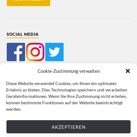
SOCIAL MEDIA
Cookie-Zustimmung verwalten
Diese Website verwendet Cookies, um Ihnen ein optimales
Erlebnis zu bieten. Dies Technologien speichern und verarbeiten
Mein Bestellkonto
Kundeninformationen
Datenschutz
Geräteinformationen. Wenn Sie Ihre Zustimmung nicht erteilen,
können bestimmte Funktionen auf der Website beeinträchtigt
Cookie-Richtlinie (EU)
Impressum
werden.
VERTRAG WIDERRUFEN
AKZEPTIEREN