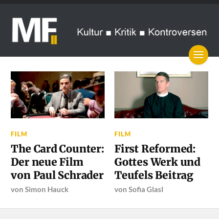
FILM
FILM
The Card Counter:
First Reformed:
Der neue Film
Gottes Werk und
von Paul Schrader
Teufels Beitrag
von
Simon Hauck
von
Sofia Glasl