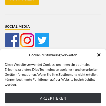
SOCIAL MEDIA
Cookie-Zustimmung verwalten
Diese Website verwendet Cookies, um Ihnen ein optimales
Erlebnis zu bieten. Dies Technologien speichern und verarbeiten
Mein Bestellkonto
Kundeninformationen
Datenschutz
Geräteinformationen. Wenn Sie Ihre Zustimmung nicht erteilen,
können bestimmte Funktionen auf der Website beeinträchtigt
Cookie-Richtlinie (EU)
Impressum
werden.
VERTRAG WIDERRUFEN
AKZEPTIEREN