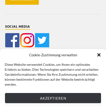
SOCIAL MEDIA
Cookie-Zustimmung verwalten
Diese Website verwendet Cookies, um Ihnen ein optimales
Erlebnis zu bieten. Dies Technologien speichern und verarbeiten
Mein Bestellkonto
Kundeninformationen
Datenschutz
Geräteinformationen. Wenn Sie Ihre Zustimmung nicht erteilen,
können bestimmte Funktionen auf der Website beeinträchtigt
Cookie-Richtlinie (EU)
Impressum
werden.
VERTRAG WIDERRUFEN
AKZEPTIEREN