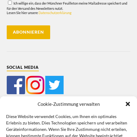
Ich willige ein, dass der Münchner Feuilleton meine Mailadresse speichert und
für den Versand des Newsletters nutzt.
Lesen Sie hier unsere
Datenschutzerklärung
SOCIAL MEDIA
Cookie-Zustimmung verwalten
Diese Website verwendet Cookies, um Ihnen ein optimales
Erlebnis zu bieten. Dies Technologien speichern und verarbeiten
Impressum
Datenschutz
Cookie-Richtlinie (EU)
AGB
Geräteinformationen. Wenn Sie Ihre Zustimmung nicht erteilen,
können bestimmte Funktionen auf der Website beeinträchtigt