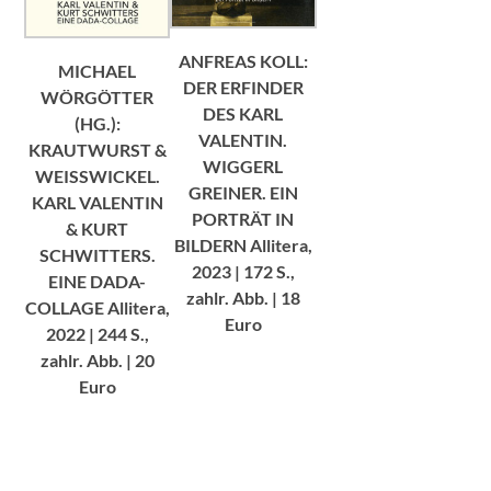
ANFREAS KOLL:
MICHAEL
DER ERFINDER
WÖRGÖTTER
DES KARL
(HG.):
VALENTIN.
KRAUTWURST &
WIGGERL
WEISSWICKEL.
GREINER. EIN
KARL VALENTIN
PORTRÄT IN
& KURT
BILDERN Allitera,
SCHWITTERS.
2023 | 172 S.,
EINE DADA-
zahlr. Abb. | 18
COLLAGE Allitera,
Euro
2022 | 244 S.,
zahlr. Abb. | 20
Euro