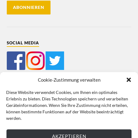
SOCIAL MEDIA
Cookie-Zustimmung verwalten
Diese Website verwendet Cookies, um Ihnen ein optimales
Erlebnis zu bieten. Dies Technologien speichern und verarbeiten
Mein Bestellkonto
Kundeninformationen
Datenschutz
Geräteinformationen. Wenn Sie Ihre Zustimmung nicht erteilen,
können bestimmte Funktionen auf der Website beeinträchtigt
Cookie-Richtlinie (EU)
Impressum
werden.
VERTRAG WIDERRUFEN
AKZEPTIEREN