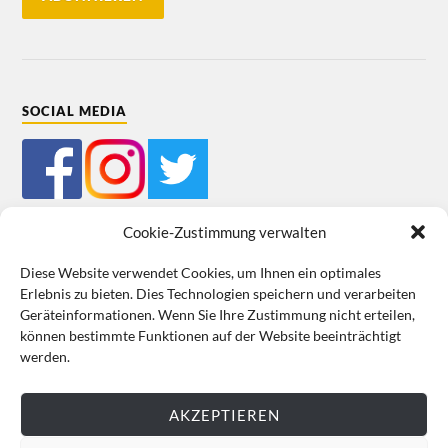
SOCIAL MEDIA
Cookie-Zustimmung verwalten
Diese Website verwendet Cookies, um Ihnen ein optimales
Erlebnis zu bieten. Dies Technologien speichern und verarbeiten
Mein Bestellkonto
Kundeninformationen
Datenschutz
Geräteinformationen. Wenn Sie Ihre Zustimmung nicht erteilen,
können bestimmte Funktionen auf der Website beeinträchtigt
Cookie-Richtlinie (EU)
Impressum
werden.
VERTRAG WIDERRUFEN
AKZEPTIEREN