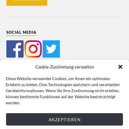
SOCIAL MEDIA
Cookie-Zustimmung verwalten
Diese Website verwendet Cookies, um Ihnen ein optimales
Erlebnis zu bieten. Dies Technologien speichern und verarbeiten
Mein Bestellkonto
Kundeninformationen
Datenschutz
Geräteinformationen. Wenn Sie Ihre Zustimmung nicht erteilen,
können bestimmte Funktionen auf der Website beeinträchtigt
Cookie-Richtlinie (EU)
Impressum
werden.
VERTRAG WIDERRUFEN
AKZEPTIEREN