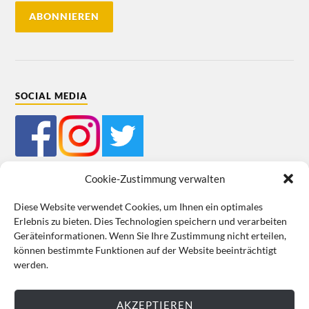
SOCIAL MEDIA
Cookie-Zustimmung verwalten
Diese Website verwendet Cookies, um Ihnen ein optimales
Erlebnis zu bieten. Dies Technologien speichern und verarbeiten
Mein Bestellkonto
Kundeninformationen
Datenschutz
Geräteinformationen. Wenn Sie Ihre Zustimmung nicht erteilen,
können bestimmte Funktionen auf der Website beeinträchtigt
Cookie-Richtlinie (EU)
Impressum
werden.
VERTRAG WIDERRUFEN
AKZEPTIEREN