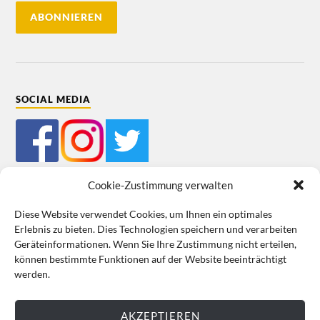
SOCIAL MEDIA
Cookie-Zustimmung verwalten
Diese Website verwendet Cookies, um Ihnen ein optimales
Erlebnis zu bieten. Dies Technologien speichern und verarbeiten
Mein Bestellkonto
Kundeninformationen
Datenschutz
Geräteinformationen. Wenn Sie Ihre Zustimmung nicht erteilen,
können bestimmte Funktionen auf der Website beeinträchtigt
Cookie-Richtlinie (EU)
Impressum
werden.
VERTRAG WIDERRUFEN
AKZEPTIEREN