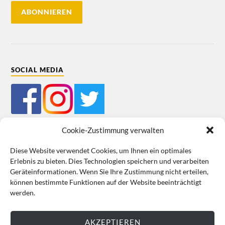
SOCIAL MEDIA
Cookie-Zustimmung verwalten
Diese Website verwendet Cookies, um Ihnen ein optimales
Erlebnis zu bieten. Dies Technologien speichern und verarbeiten
Mein Bestellkonto
Kundeninformationen
Datenschutz
Geräteinformationen. Wenn Sie Ihre Zustimmung nicht erteilen,
können bestimmte Funktionen auf der Website beeinträchtigt
Cookie-Richtlinie (EU)
Impressum
werden.
VERTRAG WIDERRUFEN
AKZEPTIEREN