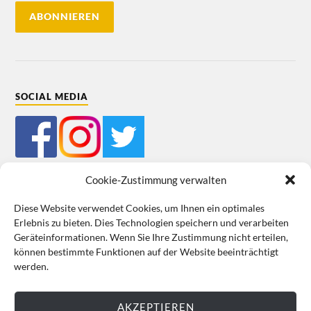
SOCIAL MEDIA
Cookie-Zustimmung verwalten
Diese Website verwendet Cookies, um Ihnen ein optimales
Erlebnis zu bieten. Dies Technologien speichern und verarbeiten
Mein Bestellkonto
Kundeninformationen
Datenschutz
Geräteinformationen. Wenn Sie Ihre Zustimmung nicht erteilen,
können bestimmte Funktionen auf der Website beeinträchtigt
Cookie-Richtlinie (EU)
Impressum
werden.
VERTRAG WIDERRUFEN
AKZEPTIEREN