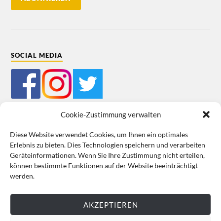
SOCIAL MEDIA
Cookie-Zustimmung verwalten
Diese Website verwendet Cookies, um Ihnen ein optimales
Erlebnis zu bieten. Dies Technologien speichern und verarbeiten
Mein Bestellkonto
Kundeninformationen
Datenschutz
Geräteinformationen. Wenn Sie Ihre Zustimmung nicht erteilen,
können bestimmte Funktionen auf der Website beeinträchtigt
Cookie-Richtlinie (EU)
Impressum
werden.
VERTRAG WIDERRUFEN
AKZEPTIEREN