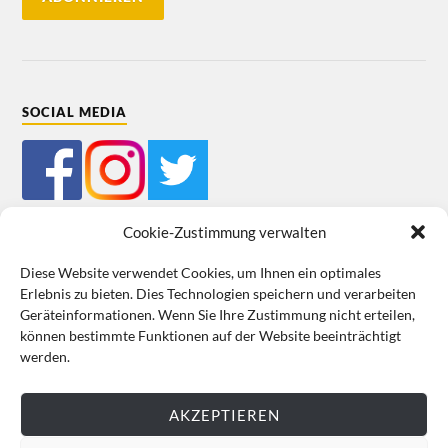
SOCIAL MEDIA
Cookie-Zustimmung verwalten
Diese Website verwendet Cookies, um Ihnen ein optimales
Erlebnis zu bieten. Dies Technologien speichern und verarbeiten
Mein Bestellkonto
Kundeninformationen
Datenschutz
Geräteinformationen. Wenn Sie Ihre Zustimmung nicht erteilen,
können bestimmte Funktionen auf der Website beeinträchtigt
Cookie-Richtlinie (EU)
Impressum
werden.
VERTRAG WIDERRUFEN
AKZEPTIEREN