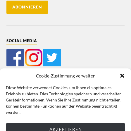
SOCIAL MEDIA
Cookie-Zustimmung verwalten
Diese Website verwendet Cookies, um Ihnen ein optimales
Erlebnis zu bieten. Dies Technologien speichern und verarbeiten
Mein Bestellkonto
Kundeninformationen
Datenschutz
Geräteinformationen. Wenn Sie Ihre Zustimmung nicht erteilen,
können bestimmte Funktionen auf der Website beeinträchtigt
Cookie-Richtlinie (EU)
Impressum
werden.
VERTRAG WIDERRUFEN
AKZEPTIEREN