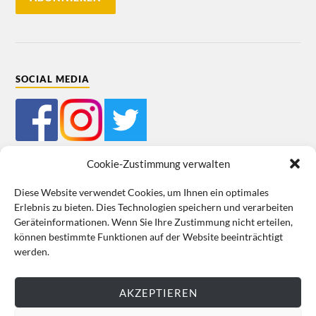
SOCIAL MEDIA
Cookie-Zustimmung verwalten
Diese Website verwendet Cookies, um Ihnen ein optimales
Erlebnis zu bieten. Dies Technologien speichern und verarbeiten
Mein Bestellkonto
Kundeninformationen
Datenschutz
Geräteinformationen. Wenn Sie Ihre Zustimmung nicht erteilen,
können bestimmte Funktionen auf der Website beeinträchtigt
Cookie-Richtlinie (EU)
Impressum
werden.
VERTRAG WIDERRUFEN
AKZEPTIEREN