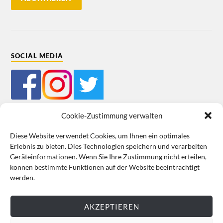
SOCIAL MEDIA
Cookie-Zustimmung verwalten
Diese Website verwendet Cookies, um Ihnen ein optimales
Erlebnis zu bieten. Dies Technologien speichern und verarbeiten
Mein Bestellkonto
Kundeninformationen
Datenschutz
Geräteinformationen. Wenn Sie Ihre Zustimmung nicht erteilen,
können bestimmte Funktionen auf der Website beeinträchtigt
Cookie-Richtlinie (EU)
Impressum
werden.
VERTRAG WIDERRUFEN
AKZEPTIEREN