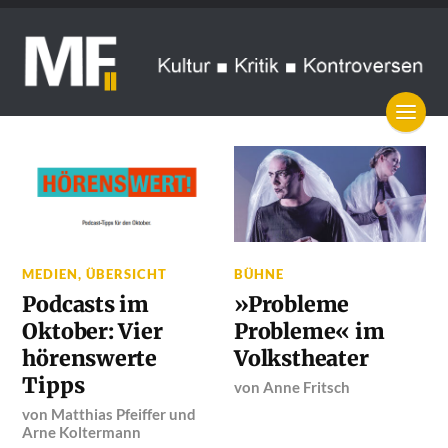
MEDIEN
,
ÜBERSICHT
BÜHNE
Podcasts im
»Probleme
Oktober: Vier
Probleme« im
hörenswerte
Volkstheater
Tipps
von
Anne Fritsch
von
Matthias Pfeiffer
und
Arne Koltermann