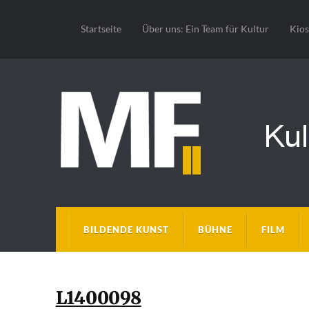
Startseite
Über uns: Ein Team für Kultur
Kio
BILDENDE KUNST
BÜHNE
FILM
L1400098