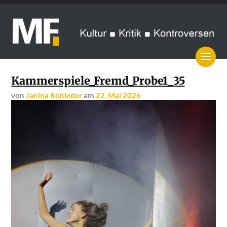
Kammerspiele_Fremd_Probe1_35
von
Janina Rohleder
am
22. Mai 2026