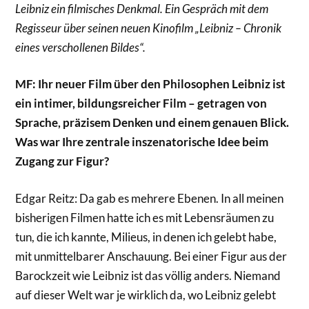
Leibniz ein filmisches Denkmal. Ein Gespräch mit dem
Regisseur über seinen neuen Kinofilm „Leibniz – Chronik
eines verschollenen Bildes“.
MF: Ihr neuer Film über den Philosophen Leibniz ist
ein intimer, bildungsreicher Film – getragen von
Sprache, präzisem Denken und einem genauen Blick.
Was war Ihre zentrale inszenatorische Idee beim
Zugang zur Figur?
Edgar Reitz: Da gab es mehrere Ebenen. In all meinen
bisherigen Filmen hatte ich es mit Lebensräumen zu
tun, die ich kannte, Milieus, in denen ich gelebt habe,
mit unmittelbarer Anschauung. Bei einer Figur aus der
Barockzeit wie Leibniz ist das völlig anders. Niemand
auf dieser Welt war je wirklich da, wo Leibniz gelebt