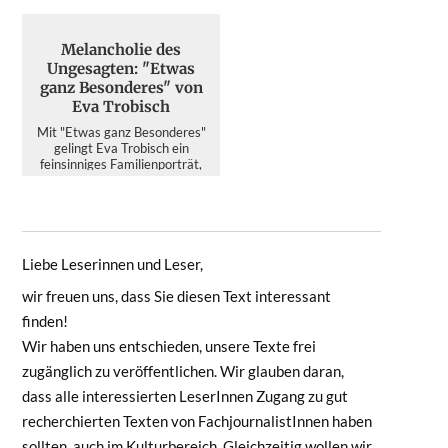
Erfolgsgeschich...
das...
Melancholie des
Ungesagten: "Etwas
ganz Besonderes" von
Eva Trobisch
Mit "Etwas ganz Besonderes"
gelingt Eva Trobisch ein
feinsinniges Familienporträt,
das im Wahljahr 2026 mehr ü...
Liebe Leserinnen und Leser,
wir freuen uns, dass Sie diesen Text interessant
finden!
Wir haben uns entschieden, unsere Texte frei
zugänglich zu veröffentlichen. Wir glauben daran,
dass alle interessierten LeserInnen Zugang zu gut
recherchierten Texten von FachjournalistInnen haben
sollten, auch im Kulturbereich. Gleichzeitig wollen wir